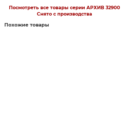
Посмотреть все товары серии АРХИВ 32900
Снято с производства
Похожие товары
Есть видео
Подвесной светильник NEWPORT 35001/S
Есть в наличии
36870 р.
В корзину
Купить в 1 клик