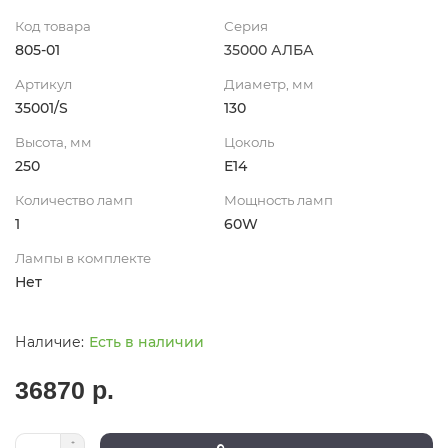
Код товара
Серия
805-01
35000 АЛБА
Артикул
Диаметр, мм
35001/S
130
Высота, мм
Цоколь
250
Е14
Количество ламп
Мощность ламп
1
60W
Лампы в комплекте
Нет
Есть в наличии
36870 р.