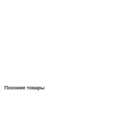
Люстра NEWPORT 35510/C black+gold
Есть в наличии
135770 р.
В корзину
Купить в 1 клик
Похожие товары
Потолочный светильник NEWPORT 6403/PL nickel
new