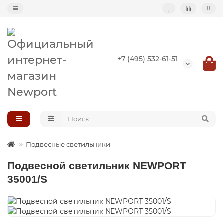
Назад
+7 (495) 532-61-51
Подвесные светильники
Потолочные светильники
Светильник-кольцо
Большие светильники (второй свет)
Подвесные светильники
Композиции светильников
Подвесной светильник NEWPORT
35001/S