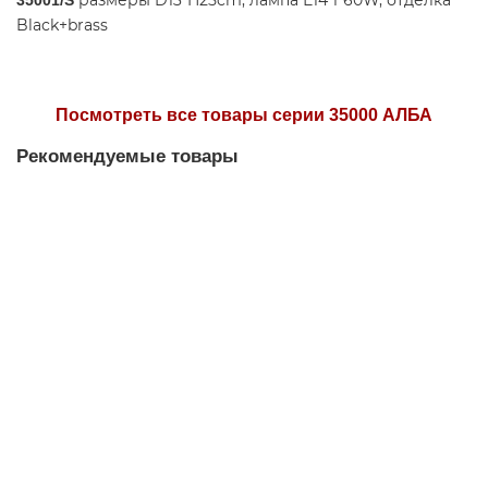
размеры D13*H25cm, лампа Е14 1*60W, отделка
35001/S
Black+brass
Посмотреть все товары серии 35000 АЛБА
Рекомендуемые товары
Есть видео
Люстра NEWPORT 35008/C
Есть в наличии
1 отзыв
132740 р.
В корзину