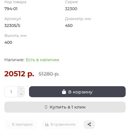
Код товара
Серия
794-01
32300
Артикул
Диаметр, мм
32305/S
450
Высота, мм
400
Есть в наличии
20512 р.
51280 р.
В корзину
Купить в 1 клик
В закладки
В сравнение