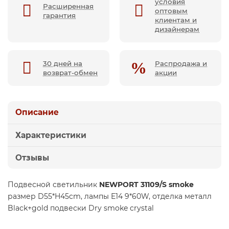
условия
Расширенная
оптовым
гарантия
клиентам и
дизайнерам
30 дней на
Распродажа и
возврат-обмен
акции
Описание
Характеристики
Отзывы
Подвесной светильник
NEWPORT 31109/S smoke
размер D55*H45cm, лампы E14 9*60W, отделка металл
Black+gold подвески Dry smoke crystal