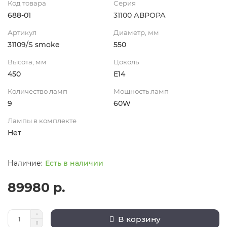
Код товара
Серия
688-01
31100 АВРОРА
Артикул
Диаметр, мм
31109/S smoke
550
Высота, мм
Цоколь
450
Е14
Количество ламп
Мощность ламп
9
60W
Лампы в комплекте
Нет
Есть в наличии
89980 р.
В корзину