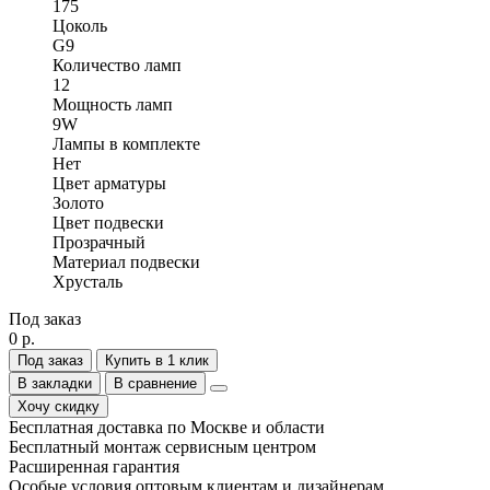
175
Цоколь
G9
Количество ламп
12
Мощность ламп
9W
Лампы в комплекте
Нет
Цвет арматуры
Золото
Цвет подвески
Прозрачный
Материал подвески
Хрусталь
Под заказ
0 р.
Под заказ
Купить в 1 клик
В закладки
В сравнение
Хочу скидку
Бесплатная доставка по Москве и области
Бесплатный монтаж сервисным центром
Расширенная гарантия
Особые условия оптовым клиентам и дизайнерам