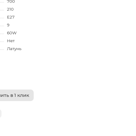
700
210
E27
9
60W
Нет
Латунь
ить в 1 клик