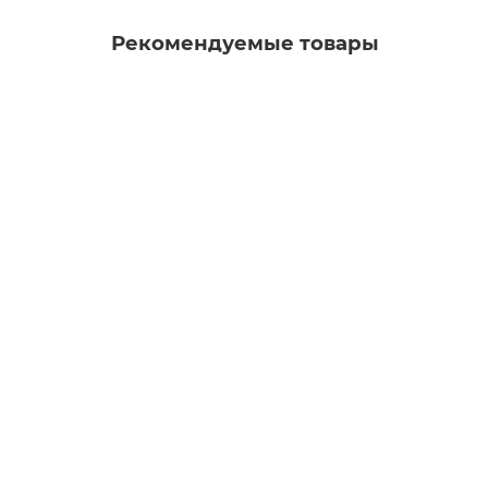
Рекомендуемые товары
Есть видео
Бра NEWPORT 3551/A brass
Есть в наличии
18350 р.
Есть видео