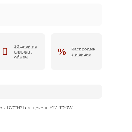
30 дней на
Распродаж
возврат-
а и акции
обмен
еры D70*H21 см, цоколь E27, 9*60W