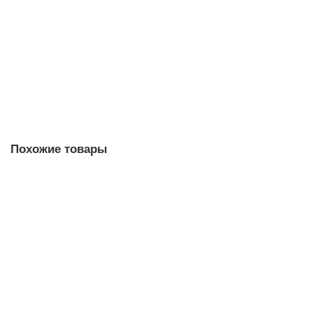
178850 р.
В корзину
Купить в 1 клик
Похожие товары
Подвесной светильник NEWPORT 8510/60 gold
Есть в наличии
70130 р.