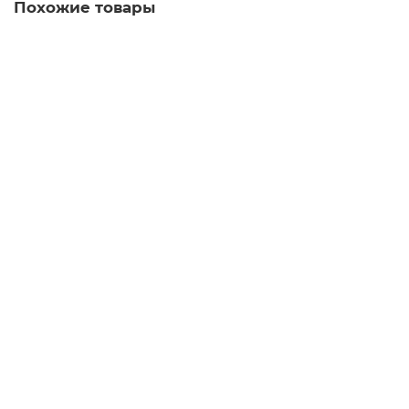
Похожие товары
Есть видео
Подвесной светильник NEWPORT 8243/90 gold NEW
Есть в наличии
1 отзыв
46610 р.
В корзину
Купить в 1 клик