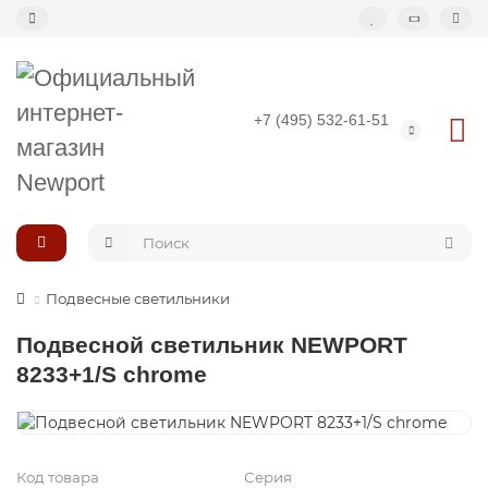
Назад
+7 (495) 532-61-51
Подвесные светильники
Потолочные светильники
Светильник-кольцо
Подвесные светильники
Большие светильники (второй свет)
Подвесной светильник NEWPORT
Композиции светильников
8233+1/S chrome
Код товара
Серия