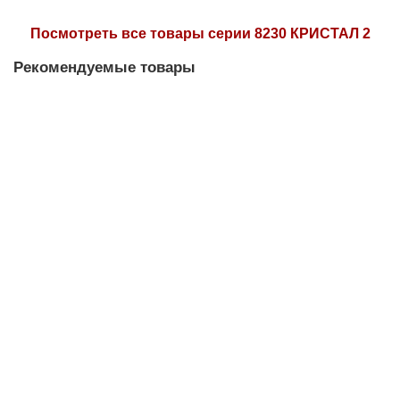
Посмотреть все товары серии 8230 КРИСТАЛ 2
Рекомендуемые товары
Подвесной светильник NEWPORT 8231/S chrome
Под заказ
0 р.
Под заказ
Подвесной светильник NEWPORT 8232+2/S chrome