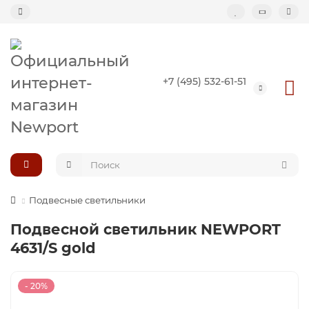
Назад
+7 (495) 532-61-51
Подвесные светильники
Потолочные светильники
Светильник-кольцо
Большие светильники (второй свет)
Подвесные светильники
Подвесной светильник NEWPORT
Композиции светильников
4631/S gold
- 20%