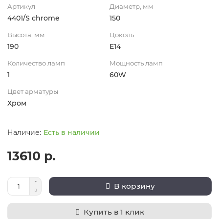
Артикул
Диаметр, мм
4401/S chrome
150
Высота, мм
Цоколь
190
Е14
Количество ламп
Мощность ламп
1
60W
Цвет арматуры
Хром
Есть в наличии
13610 р.
В корзину
Купить в 1 клик