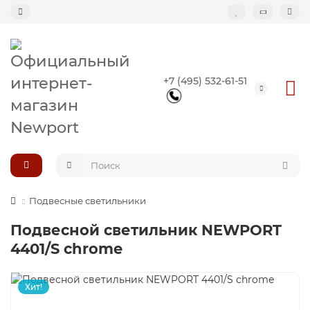
Назад
+7 (495) 532-61-51
Подвесные светильники
Потолочные светильники
Светильник-кольцо
Большие светильники (второй свет)
Подвесные светильники
Подвесной светильник NEWPORT
Композиции светильников
4401/S chrome
Хит!