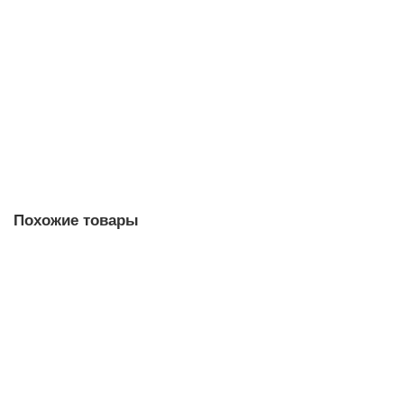
Есть в наличии
125370 р.
В корзину
Купить в 1 клик
Похожие товары
Подвесной светильник NEWPORT 10119+7/S
Есть в наличии