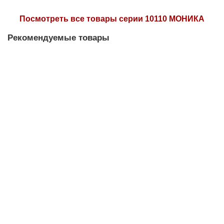
Посмотреть все товары серии 10110 МОНИКА
Рекомендуемые товары
Бра NEWPORT 10112/A
Есть в наличии
14860 р.
В корзину
Купить в 1 клик
Есть видео