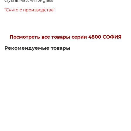
crystal Matt white glass
*Снято с производства!
Посмотреть все товары серии 4800 СОФИЯ
Рекомендуемые товары
Есть видео
Бра NEWPORT 4801/A
Есть в наличии
21900 р.
В корзину