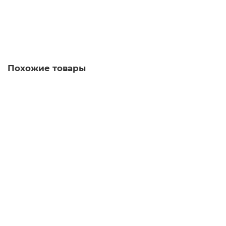
В корзину
Купить в 1 клик
Похожие товары
Люстра NEWPORT 4806/C chrome
Есть в наличии