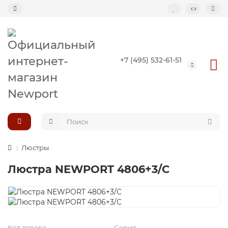
Назад
+7 (495) 532-61-51
Подвесные светильники
Потолочные светильники
Светильник-кольцо
Большие светильники (второй свет)
Люстры
Люстра NEWPORT 4806+3/C
Композиции светильников
Код товара
Серия