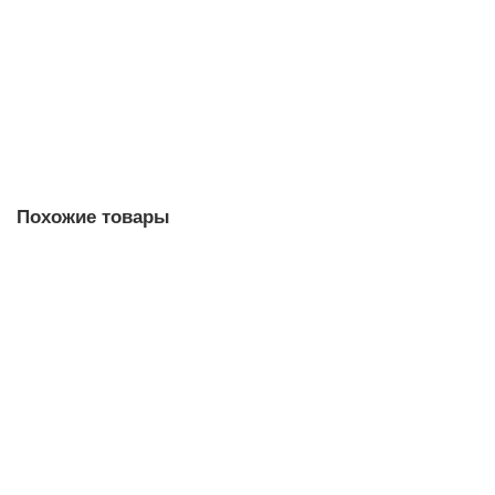
1110 р.
В корзину
Купить в 1 клик
Похожие товары
Есть видео
Потолочный светильник NEWPORT 31809/PL
Есть в наличии
51060 р.