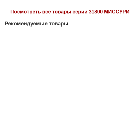
Посмотреть все товары серии 31800 МИССУРИ
Рекомендуемые товары
Бра NEWPORT 31802/A
Под заказ
0 р.
Под заказ
Люстра NEWPORT 31806/C
Под заказ