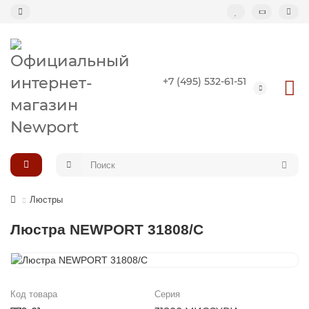
Назад
+7 (495) 532-61-51
Подвесные светильники
Потолочные светильники
Светильник-кольцо
Большие светильники (второй свет)
Люстры
Композиции светильников
Люстра NEWPORT 31808/C
Код товара
Серия