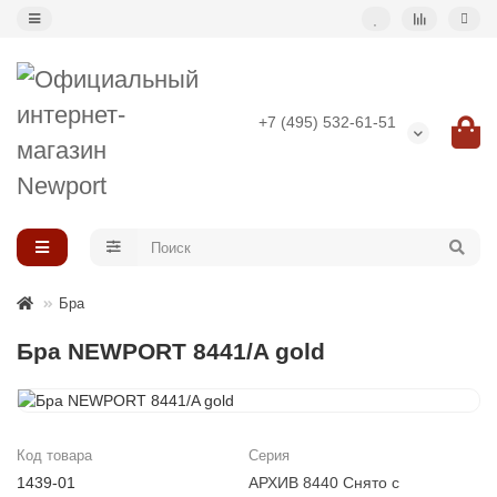
Назад
+7 (495) 532-61-51
Подвесные светильники
Потолочные светильники
Светильник-кольцо
Бра
Большие светильники (второй свет)
Бра NEWPORT 8441/A gold
Композиции светильников
Код товара
Серия
1439-01
АРХИВ 8440 Снято с