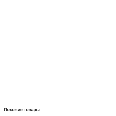
0 р.
Под заказ
Настольная лампа NEWPORT 8441/T gold
Под заказ
0 р.
Под заказ
Похожие товары