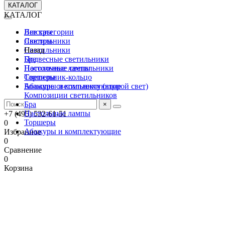
КАТАЛОГ
КАТАЛОГ
Люстры
Все категории
Светильники
Люстры
Назад
Светильники
Подвесные светильники
Бра
Потолочные светильники
Настольные лампы
Светильник-кольцо
Торшеры
Большие светильники (второй свет)
Абажуры и комплектующие
Композиции светильников
Бра
×
Настольные лампы
+7 (495) 532-61-51
Торшеры
0
Абажуры и комплектующие
Избранное
0
Сравнение
0
Корзина