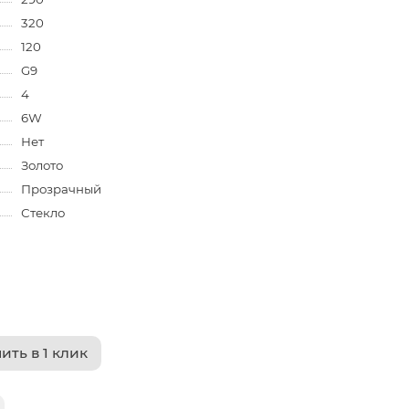
320
120
G9
4
6W
Нет
Золото
Прозрачный
Стекло
ить в 1 клик