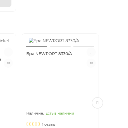
Бра NEWPORT 8330/A
el
Бра NEW
Есть в наличии
1 отзыв