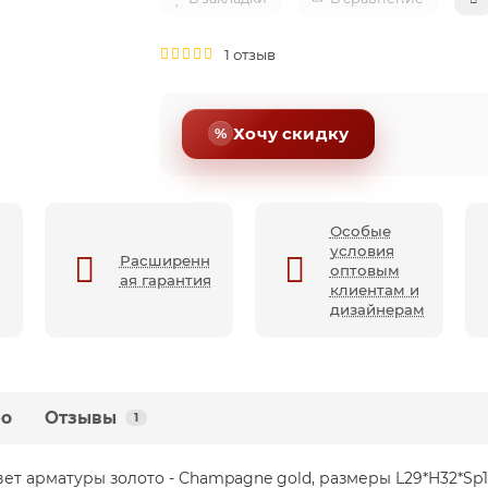
1 отзыв
Хочу скидку
Особые
условия
Расширенн
оптовым
ая гарантия
клиентам и
дизайнерам
ео
Отзывы
1
цвет арматуры золото - Champagne gold, размеры L29*H32*Sp1