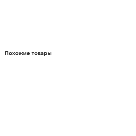
16450 р.
В корзину
Купить в 1 клик
Похожие товары
Есть видео
Хит!
Бра NEWPORT 14202/A LED white
Есть в наличии
18160 р.