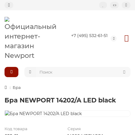
Назад
+7 (495) 532-61-51
Подвесные светильники
Потолочные светильники
Светильник-кольцо
Большие светильники (второй свет)
Бра
Бра NEWPORT 14202/A LED black
Композиции светильников
Код товара
Серия