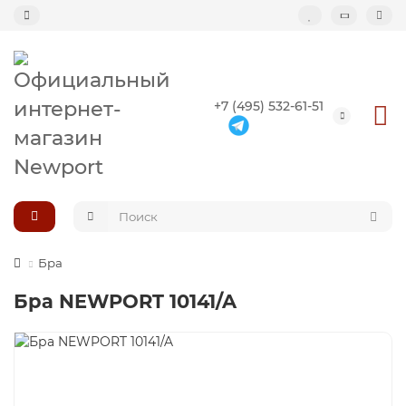
Назад
+7 (495) 532-61-51
Подвесные светильники
Потолочные светильники
Светильник-кольцо
Большие светильники (второй свет)
Бра
Бра NEWPORT 10141/A
Композиции светильников